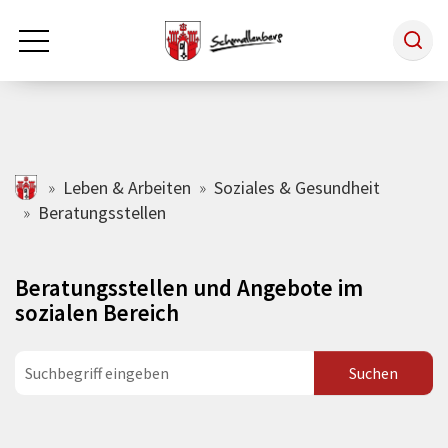
Zum Hauptinhalt springen
Rathaus & Politik
schmallenberg.de
Leben & Arbeiten
Soziales & Gesundheit
Beratungsstellen
Leben & Arbeiten
Beratungsstellen und Angebote im
Tourismus
sozialen Bereich
Freizeit & Kultur
Wirtschaft