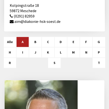
Kolpingstraße 18
59872 Meschede
(0291) 82959
aim@​diakonie-hsk-soest.de
Alle
A
B
C
D
E
F
G
H
I
J
K
L
M
N
P
R
S
T