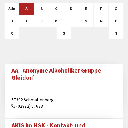
Alle
A
B
C
D
E
F
G
H
I
J
K
L
M
N
P
R
S
T
AA - Anonyme Alkoholiker Gruppe
Gleidorf
57392 Schmallenberg
(02972) 87633
AKIS im HSK - Kontakt- und