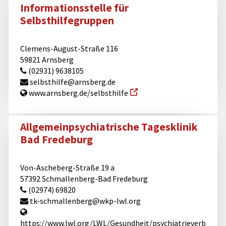
Informationsstelle für
Selbsthilfegruppen
Clemens-August-Straße 116
59821 Arnsberg
(02931) 9638105
selbsthilfe@​arnsberg.de
www.arnsberg.de/selbsthilfe
Allgemeinpsychiatrische Tagesklinik
Bad Fredeburg
Von-Ascheberg-Straße 19 a
57392 Schmallenberg-Bad Fredeburg
(02974) 69820
tk-schmallenberg@​wkp-lwl.org
https://www.lwl.org/LWL/Gesundheit/psychiatrieverb