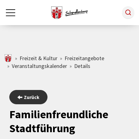
Zum Hauptinhalt springen
Rathaus & Politik
schmallenberg.de
Freizeit & Kultur
Freizeitangebote
Veranstaltungskalender
Details
Leben & Arbeiten
Tourismus
Zurück
Familienfreundliche
Freizeit & Kultur
Stadtführung
Wirtschaft