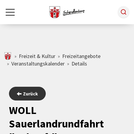
Zum Hauptinhalt springen
Rathaus & Politik
schmallenberg.de
Freizeit & Kultur
Freizeitangebote
Veranstaltungskalender
Details
Leben & Arbeiten
Tourismus
Zurück
WOLL
Freizeit & Kultur
Sauerlandrundfahrt
Wirtschaft