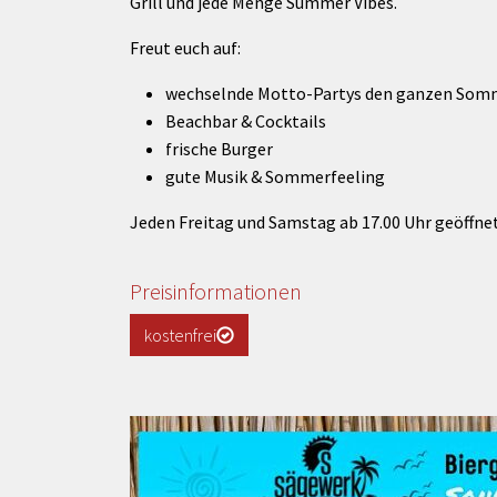
Grill und jede Menge Summer Vibes.
rtnerstädte
Organisation
Dienstleistungen
Jugend 
tsheimatpfleger
Steuern &
Schmall
Kontaktpersonen
Freut euch auf:
Gebühren
bcams
Netzwe
Hilfe im
wechselnde Motto-Partys den ganzen Som
Ausschreibungen
Kinders
Krisenfall
Beachbar & Cocktails
frische Burger
gute Musik & Sommerfeeling
Jeden Freitag und Samstag ab 17.00 Uhr geöffnet
Preisinformationen
kostenfrei