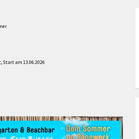
Maßnahmen zur
gestaltet
Barrierefreiheit
enberg
Unterstützung
rk
mer
chutz
Brand-, Katastrophen-
und
Bevölkerungsschutz
, Start am 13.06.2026