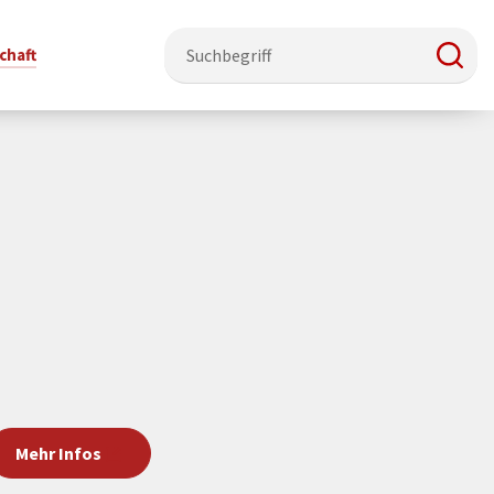
chaft
e & Ehrenamt
Politik
Veranstaltungsorte
Stadtentwicklung, Klima & Natur
Presse
t
erzeichnis
Rat &
Stadthalle Schmallenberg
Verkehrsbeschränkungen
Pressearbeit & Medien
Ausschüsse
nung
ützung
Kurhaus Bad Fredeburg
Bauen & Wohnen
News-Archiv
 & Ehrenamt
Ortsvorsteher
Orte für Ihre Trauung
Teilnehmergemeinschaften
Öffentliche
ttbewerb
Ratsinfosystem
Bekanntmachungen
Musikbildungszentrum
Straßenkataster
Dorf hat
50 Jahre kommunale
Dritter Ort
Wasserversorgung
“
Parteien &
Neugliederung
Barrierefreiheit bei Veranstaltungen
Breitbandausbau
Mehr Infos
Wahlen
Mobilität