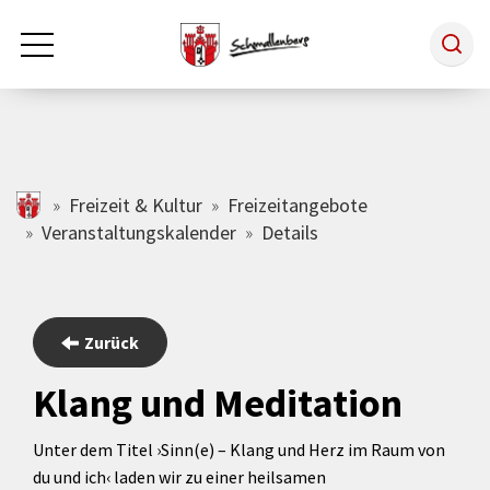
Zum Hauptinhalt springen
Rathaus & Politik
schmallenberg.de
Freizeit & Kultur
Freizeitangebote
Veranstaltungskalender
Details
Leben & Arbeiten
Tourismus
Zurück
Klang und Meditation
Freizeit & Kultur
Unter dem Titel ›Sinn(e) – Klang und Herz im Raum von
du und ich‹ laden wir zu einer heilsamen
Wirtschaft