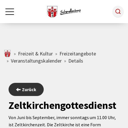
Zum Hauptinhalt springen
Rathaus & Politik
schmallenberg.de
Freizeit & Kultur
Freizeitangebote
Veranstaltungskalender
Details
Leben & Arbeiten
Tourismus
Zurück
Zeltkirchengottesdienst
Freizeit & Kultur
Von Juni bis September, immer sonntags um 11.00 Uhr,
ist Zeltkirchenzeit. Die Zeltkirche ist eine Form
Wirtschaft