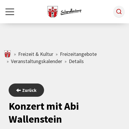
Zum Hauptinhalt springen
Rathaus & Politik
schmallenberg.de
Freizeit & Kultur
Freizeitangebote
Veranstaltungskalender
Details
Leben & Arbeiten
Tourismus
Zurück
Konzert mit Abi
Freizeit & Kultur
Wallenstein
Wirtschaft