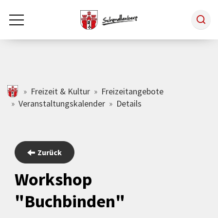
Zum Hauptinhalt springen
Rathaus & Politik
schmallenberg.de
Freizeit & Kultur
Freizeitangebote
Veranstaltungskalender
Details
Leben & Arbeiten
Tourismus
Zurück
Workshop
Freizeit & Kultur
"Buchbinden"
Wirtschaft