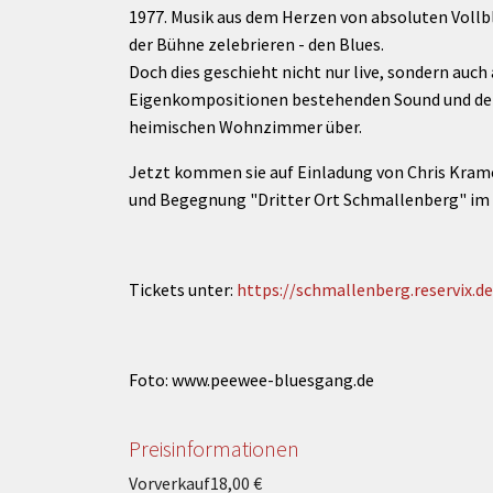
rtnerstädte
Organisation
Dienstleistungen
Jugend 
1977. Musik aus dem Herzen von absoluten Vollbl
tsheimatpfleger
Steuern &
Schmall
der Bühne zelebrieren - den Blues.
Kontaktpersonen
Gebühren
bcams
Doch dies geschieht nicht nur live, sondern auc
Netzwe
Hilfe im
Ausschreibungen
Eigenkompositionen bestehenden Sound und den
Kinders
Krisenfall
heimischen Wohnzimmer über.
Jetzt kommen sie auf Einladung von Chris Krame
und Begegnung "Dritter Ort Schmallenberg" im 
Tickets unter:
https://schmallenberg.reservix.d
Foto: www.peewee-bluesgang.de
Preisinformationen
Vorverkauf
18,00 €