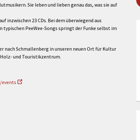
Maßnahmen zur
gestaltet
utmusikern. Sie leben und lieben genau das, was sie auf
Barrierefreiheit
enberg
Unterstützung
h auf inzwischen 23 CDs. Bei dem überwiegend aus
rk
 typischen PeeWee-Songs springt der Funke selbst im
chutz
Brand-, Katastrophen-
und
Bevölkerungsschutz
r nach Schmallenberg in unseren neuen Ort für Kultur
Holz- und Touristikzentrum.
e/events