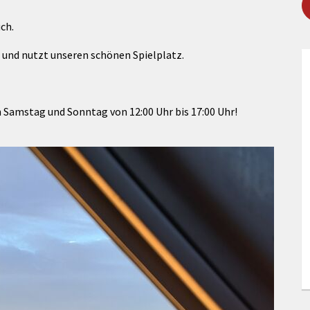
Maßnahmen zur
gestaltet
Barrierefreiheit
uch.
enberg
Unterstützung
rk
 und nutzt unseren schönen Spielplatz.
chutz
Brand-, Katastrophen-
und
Bevölkerungsschutz
 Samstag und Sonntag von 12:00 Uhr bis 17:00 Uhr!