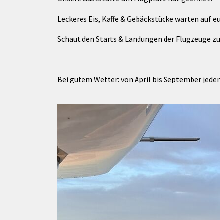
rtnerstädte
Organisation
Dienstleistungen
Jugend 
tsheimatpfleger
Steuern &
Leckeres Eis, Kaffe & Gebäckstücke warten auf e
Schmall
Kontaktpersonen
Gebühren
bcams
Netzwe
Hilfe im
Schaut den Starts & Landungen der Flugzeuge zu
Ausschreibungen
Kinders
Krisenfall
Bei gutem Wetter: von April bis September jeden